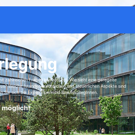
rlegung
it zahlreichen Fragen konfrontiert. Wie sieht eine geregelte
aus? Welche (standes-)rechtlichen und steuerlichen Aspekte sind
n Sie sich bei ExpertInnen und BerufskollegInnen.
 möglich!