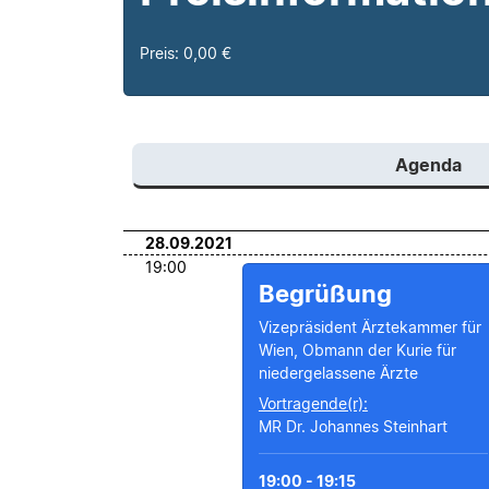
Preis: 0,00 €
Agenda
28.09.2021
19:00
Begrüßung
Vizepräsident Ärztekammer für
Wien, Obmann der Kurie für
niedergelassene Ärzte
Vortragende(r):
MR Dr. Johannes Steinhart
19:00 - 19:15