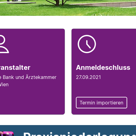
ranstalterinfo
Anmeldesc
tails
anstalter
Anmeldeschluss
e Bank und Ärztekammer
27.09.2021
Wien
Termin importieren
tails