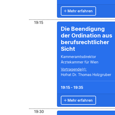
Mehr erfahren
19:15
Die Beendigung
der Ordination aus
berufsrechtlicher
Sicht
Kammeramtsdirektor
Ärztekammer für Wien
Vortragende(r):
Hofrat Dr. Thomas Holzgruber
19:15 - 19:35
Mehr erfahren
19:30