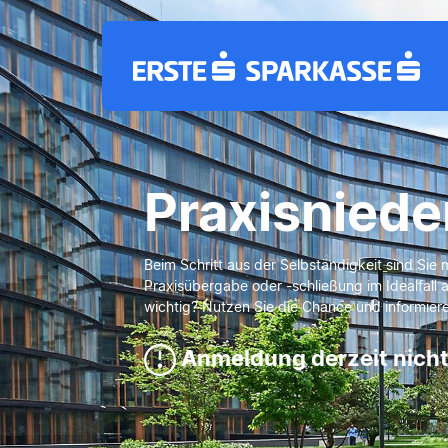
Praxisniede
Beim Schritt aus der Selbständigkeit sind Sie m
Praxisübergabe oder -schließung im Idealfall 
wichtig? Nutzen Sie die Chance und informiere
Anmeldung derzeit nicht