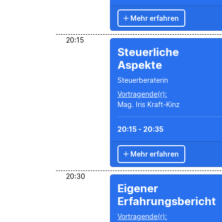
Mehr erfahren
20:15
Steuerliche
Aspekte
Steuerberaterin
Vortragende(r):
Mag. Iris Kraft-Kinz
20:15 - 20:35
Mehr erfahren
20:30
Eigener
Erfahrungsbericht
Vortragende(r):