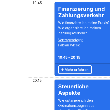
19:45
Finanzierung und
Zahlungsverkehr
Wie finanziere ich meine Praxis?
Wie organisiere ich meinen
Zahlungsverkehr?
Vortragende(r):
Fabian Wlcek
19:45 - 20:15
Mehr erfahren
20:15
Steuerliche
Aspekte
Wie optimiere ich den
Ordinationsbeginn aus